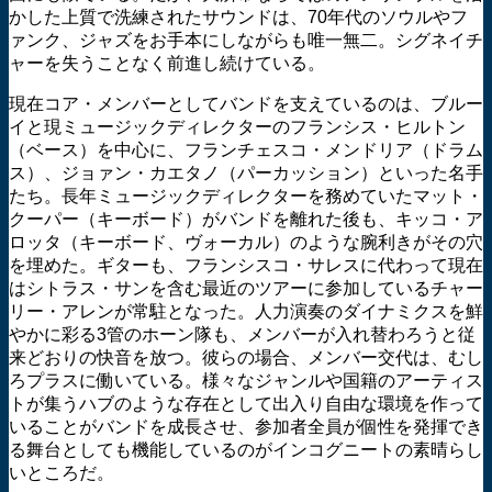
かした上質で洗練されたサウンドは、70年代のソウルやフ
ァンク、ジャズをお手本にしながらも唯一無二。シグネイチ
ャーを失うことなく前進し続けている。
現在コア・メンバーとしてバンドを支えているのは、ブルー
イと現ミュージックディレクターのフランシス・ヒルトン
（ベース）を中心に、フランチェスコ・メンドリア（ドラム
ス）、ジョァン・カエタノ（パーカッション）といった名手
たち。長年ミュージックディレクターを務めていたマット・
クーパー（キーボード）がバンドを離れた後も、キッコ・ア
ロッタ（キーボード、ヴォーカル）のような腕利きがその穴
を埋めた。ギターも、フランシスコ・サレスに代わって現在
はシトラス・サンを含む最近のツアーに参加しているチャー
リー・アレンが常駐となった。人力演奏のダイナミクスを鮮
やかに彩る3管のホーン隊も、メンバーが入れ替わろうと従
来どおりの快音を放つ。彼らの場合、メンバー交代は、むし
ろプラスに働いている。様々なジャンルや国籍のアーティス
トが集うハブのような存在として出入り自由な環境を作って
いることがバンドを成長させ、参加者全員が個性を発揮でき
る舞台としても機能しているのがインコグニートの素晴らし
いところだ。