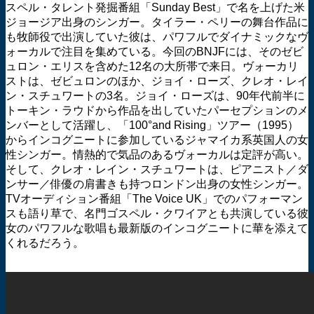
スペル・タレント発掘番組「Sunday Best」で名を上げた米
ジョージア出身のシンガー。タイラー・ペリーの舞台作品に
も牧師役で出演していた彼は、パワフルでダイナミックなヴ
ォーカルで注目を集めている。今回のBNJFには、そのゼビ
ュロン・エリスを含めた12名の大所帯で来日。ヴォーカリ
ストは、ゼビュロンのほか、ジョイ・ローズ、クレオ・レイ
ン・スチュワートの3名。ジョイ・ローズは、90年代前半に
トーキン・ラウドから作品を出していたパーセプションのメ
ンバーとして活躍し、「100°and Rising」ツアー（1995）
からインコグニートに参加しているジャマイカ系英国人の女
性シンガー。情熱的で気品のあるヴォーカルは定評が高い。
そして、クレオ・レイン・スチュワートは、ピアニスト／ダ
ンサー／俳優の肩書きも持つロンドン出身の女性シンガー。
TVオーディション番組「The Voice UK」でのパフォーマン
スも語り草で、名門ゴスペル・クワイアとも共演している彼
女のパワフルな歌唱も最新版のインコグニートに華を添えて
くれるだろう。