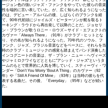
ージョン色の強いジャズ・ファンクをやっていた彼らの音楽
性を端的に言い表していた。が、広く知られるようになった
のは、デビュー・アルバムの後、しばらくのブランクを経
て、90年代初頭にジャイルズ・ピーターソンが舵を取るト
ーキング・ラウドから再出発して以降のことだ。ジョセリ
ン・ブラウンが歌うロニー・ロウズ～サイド・エフェクトの
カヴァー「Always There」（91年）がクラブ・ヒットとな
り、その名が知られるようになった。70年代のソウル、フ
ァンク、ジャズ、ブラジル音楽などをベースに、それらを当
時のクラブ・ミュージックの感覚も踏まえてバンド演奏した
インコグニートの音楽は、ザ・ブラン・ニュー・ヘヴィーズ
やジャミロクワイなどとともに“アシッド・ジャズ“というタ
ームのもとで世界的に人気を博していく。スティーヴィ・ワ
ンダー「Don’t You Worry ’Bout A Thing」のカヴァー（92
年）や「Still A Friend Of Mine」（93年）は当時の彼らを代
表する名曲だ。その後、「Everyday」（95年）などが続い
た。