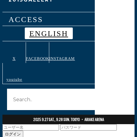
ACCESS
ENGLISH
X
FACEBOOK
INSTAGRAM
youtube
2025 9.27 SAT., 9.28 SUN.
TOKYO・ARIAKE ARENA