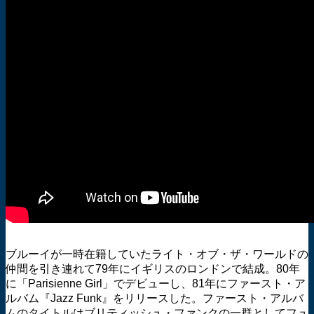
ブルーイが一時在籍していたライト・オブ・ザ・ワールドの
仲間を引き連れて79年にイギリスのロンドンで結成。80年
に「Parisienne Girl」でデビューし、81年にファースト・ア
ルバム『Jazz Funk』をリリースした。ファースト・アルバ
ムのタイトルはブリティッシュ・ファンクの一群としてフュ