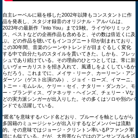
自主レーベルに籍を移した2002年以降もコンスタントに作
品を発表し、スタジオ録音のオリジナル・アルバムは、
2023年の最新作『Into You』まで19枚。ライヴやリミック
ス、ベストなどの企画作品も含めると、その数は倍近くに及
ぶ。どの作品を聴いてもインコグニート印が刻まれており、
この30年間、音楽のシーンやトレンドが目まぐるしく変化
する中で自分たちのスタイルを貫いてきた。しかも、フレッ
シュであり続けている。その理由のひとつとしては、常に新
しいヴォーカリストを招き入れて、風通しをよくしているか
らだろう。これまでに、メイサ・リーク、カーリーン・アン
ダーソン（ゲスト出演のみ）、ジョイ・ローズ、イマーニ、
トニー・モムレル、ケリー・セイ、ナタリー・ダンカン、モ
ー・ブランディス、ヴァネッサ・ヘインズ、チェリー・Vな
どの実力派シンガーが出入りした。その多くはソロや別のバ
ンドでも活躍している。
“匿名”を意味するバンド名どおり、ブルーイを軸としながら
多国籍のミュージシャンが出入りするなどメンバーは流動
的。その意味ではジョージ・クリントン率いるPファンク軍
団にも似ている。だが、大所帯ならではのアンサンブルを活