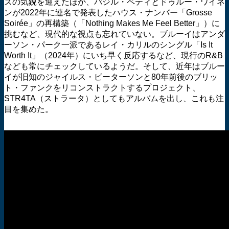
ズの気鋭を迎えたほか、バジル・ペティとドゥルー・ワイネ
ンが2022年に連名で発表したハウス・ナンバー「Grosse
Soirée」の再構築（「Nothing Makes Me Feel Better」）に
挑むなど、現代的な視点も忘れていない。ブルーイはアンダ
ーソン・パーク一派であるレイ・カリルのシングル「Is It
Worth It」（2024年）にいち早く反応するなど、現行のR&B
なども常にチェックしているようだ。そして、近年はブルー
イが旧知のジャイルス・ピーターソンと80年前後のブリッ
ト・ファンクをリコンストラクトするプロジェクト、
STR4TA（ストラータ）としてもアルバムを出し、これも注
目を集めた。