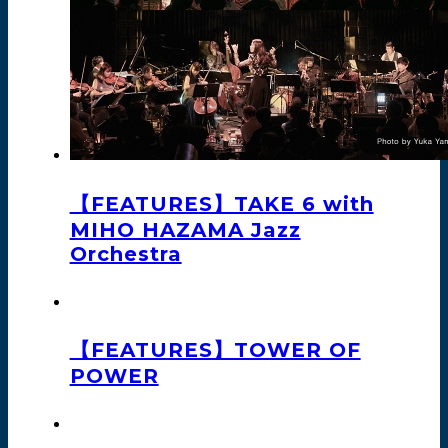
【FEATURES】TAKE 6 with
MIHO HAZAMA Jazz
Orchestra
【FEATURES】TOWER OF
POWER