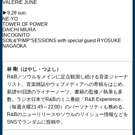
VALERIE JUNE
▶︎9.28 sun.
NE-YO
TOWER OF POWER
DAICHI MIURA
INCOGNITO
SOIL&”PIMP”SESSIONS with special guest RYOSUKE
NAGAOKA
林 剛（はやし・つよし）
R&B／ソウルをメインに定点観測し続ける音楽ジャーナ
リスト。音楽雑誌やウェブメディアへの寄稿をはじめ、
新譜や旧譜のライナーノーツ、書籍の監修／執筆も多
数。ラジオ日本でR&Bのミニ番組「R&B Experience」
（毎週火曜21:45～22:00）のパーソナリティも務める。
R&Bのニューリリースやソウルのリイシュー情報などを
SNSでランダムに投稿中。