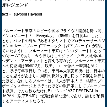
形レジェンド
text = Tsuyoshi Hayashi
ブルーノート東京のロビーや客席でライヴの開演を待つ間、
インコグニートの「Everyday」（95年）を何度耳にしたこ
とか。バンドの総帥であるギタリストでプロデューサーのジ
ャン＝ポール“ブルーイ”モーニック（以下ブルーイ）が話し
ていたように、ブルーノート東京はインコグニートにとって
の“ホーム”であり、今や彼らはこのジャズ・クラブ屈指のレ
ジデント・アーティストと言える存在だ。ブルーノート東京
への初登場は99年12月。以降、コロナ禍の一時期を除く
と、ほぼ毎年来日している。東日本大震災直後には、日本の
ことを思うがあまりに周囲の反対を押し切って公演を決行し
たほど。なにしろブルーイは、夫人が日本人で、結婚のプロ
ポーズをステージ上で行ったほどの親日家にしてブルーノー
ト贔屓。そんな彼らだけにBlue Note JAZZ FESTIVAL in
JAPAN（以下BNJF）出演は自然な流れであり、誰もが納得
するアーティストだろう。