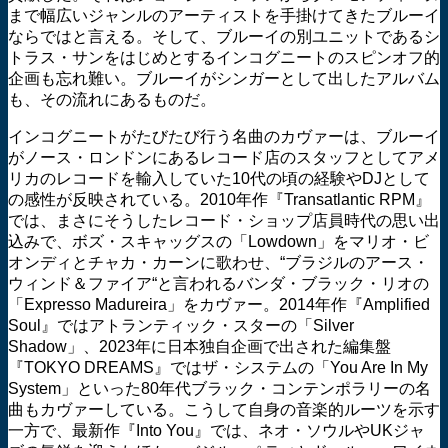
まで幅広いジャンルのアーティストを手掛けてきたブルーイ
ならではと言える。そして、ブルーイの別ユニットであるシ
トラス・サンをはじめとするインコグニートのスピンオフ的
企画も忘れ難い。ブルーイがシンガーとして出したアルバム
も、その流れにあるものだ。
インコグニートがたびたび行う名曲のカヴァーは、ブルーイ
がノース・ロンドンにあるレコード店のスタッフとしてアメ
リカのレコードを輸入していた10代の頃の経験やDJとして
の感性が反映されている。2010年作『Transatlantic RPM』
では、まさにそうしたレコード・ショップ店員時代の思い出
込みで、ボズ・スキャッグスの「Lowdown」をマリオ・ビ
オンディとチャカ・カーンに歌わせ、“ブラジルのアース・
ウィンド＆ファイア“と言われるバンダ・ブラック・リオの
「Expresso Madureira」をカヴァー。2014年作『Amplified
Soul』ではアトランティック・スターの「Silver
Shadow」、2023年に日本独自企画で出された編集盤
『TOKYO DREAMS』ではザ・システムの「You Are In My
System」といった80年代ブラック・コンテンポラリーの名
曲もカヴァーしている。こうして自身の音楽的ルーツを示す
一方で、最新作『Into You』では、ネオ・ソウルやUKジャ