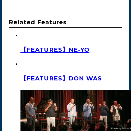
Related Features
【FEATURES】NE-YO
【FEATURES】DON WAS