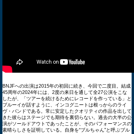
BNJFへの出演は2015年の初回に続き、今回で二度目。結成
45周年の2024年には、2度の来日を通して全27公演をこな
したが、「ツアーを続けるためにレコードを作っている」と
ブルーイが話すように、インコグニートは根っからのライ
ヴ・バンドである。常に安定したクオリティの作品を出して
きた彼らはステージでも期待を裏切らない。過去の大半の公
演がソールドアウトであったことが、そのパフォーマンスの
素晴らしさを証明している。自身を“ブルちゃん”と呼ぶブル