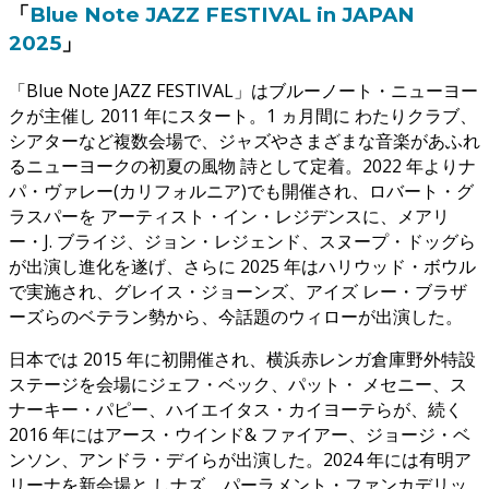
「
Blue Note JAZZ FESTIVAL in JAPAN
2025
」
「Blue Note JAZZ FESTIVAL」はブルーノート・ニューヨー
クが主催し 2011 年にスタート。1 ヵ月間に わたりクラブ、
シアターなど複数会場で、ジャズやさまざまな音楽があふれ
るニューヨークの初夏の風物 詩として定着。2022 年よりナ
パ・ヴァレー(カリフォルニア)でも開催され、ロバート・グ
ラスパーを アーティスト・イン・レジデンスに、メアリ
ー・J. ブライジ、ジョン・レジェンド、スヌープ・ドッグら
が出演し進化を遂げ、さらに 2025 年はハリウッド・ボウル
で実施され、グレイス・ジョーンズ、アイズ レー・ブラザ
ーズらのベテラン勢から、今話題のウィローが出演した。
日本では 2015 年に初開催され、横浜赤レンガ倉庫野外特設
ステージを会場にジェフ・ベック、パット・ メセニー、ス
ナーキー・パピー、ハイエイタス・カイヨーテらが、続く
2016 年にはアース・ウインド& ファイアー、ジョージ・ベ
ンソン、アンドラ・デイらが出演した。2024 年には有明ア
リーナを新会場と しナズ、パーラメント・ファンカデリッ