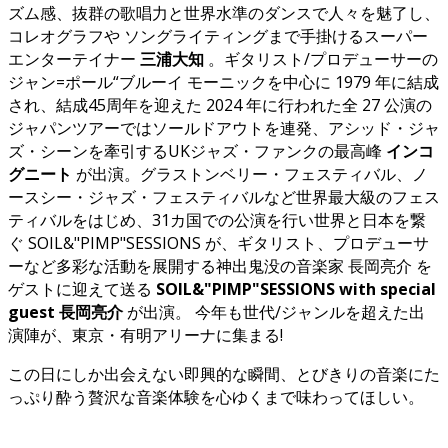
ズム感、抜群の歌唱力と世界水準のダンスで人々を魅了し、
コレオグラフや ソングライティングまで手掛けるスーパー
エンターテイナー
三浦大知
。ギタリスト/プロデューサーの
ジャン=ポール“ブルーイ モーニックを中心に 1979 年に結成
され、結成45周年を迎えた 2024 年に行われた全 27 公演の
ジャパンツアーではソールドアウトを連発、アシッド・ジャ
ズ・シーンを牽引するUKジャズ・ファンクの最高峰
インコ
グニート
が出演。グラストンベリー・フェスティバル、ノ
ースシー・ジャズ・フェスティバルなど世界最大級のフェス
ティバルをはじめ、31カ国での公演を行い世界と日本を繋
ぐ SOIL&"PIMP"SESSIONS が、ギタリスト、プロデューサ
ーなど多彩な活動を展開する神出鬼没の音楽家 長岡亮介 を
ゲストに迎えて送る
SOIL&"PIMP"SESSIONS with special
guest 長岡亮介
が出演。 今年も世代/ジャンルを超えた出
演陣が、東京・有明アリーナに集まる!
この日にしか出会えない即興的な瞬間、とびきりの音楽にた
っぷり酔う贅沢な音楽体験を心ゆくまで味わってほしい。