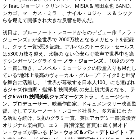
ク feat. ジョージ・クリントン、MISIA & 黑田卓也 BAND、
シカゴ、マーカス・ミラー、ナイル・ロジャース & シック
らを迎えて開催され大きな反響を呼んだ。
初日は、ブルーノート・レコードからのデビュー作『ノラ・
ジョーンズ』が全世界で 2000万枚となるメガヒットを記録
し、グラミー賞5冠を記録。アルバムのトータル・セールス
は5300万枚を越え、比類の ない心安らぐ歌声で世界中を癒
すシンガーソングライター
ノラ・ジョーンズ
。10度のグラ
ミー賞に輝き、ゴスペル・ミュージックの殿堂入りも果たし
ている“地球上最高のヴォーカル・グループ” テイク6 と世界
を舞台に活躍し、「世界が尊敬する日本人100」にも選ばれ
るジャズ作曲家・指揮者 挾間美帆 の史上初共演となる、
テ
イク6 with 挾間美帆ジャズオーケストラ
。ミュージシャ
ン、プロデューサー、映画作曲家、ドキュメンタリー映画監
督、そしてブルーノート・レコード社⻑と、多方面にわ た
る活動を続け、5度のグラミー賞、英国アカデミー賞(最優秀
オリジナル楽曲賞)、エミー賞(音楽監 督賞)に輝く異才ド
ン・ウォズが率いる
ドン・ウォズ & パン・デトロイト・ア