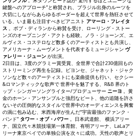
ンサンブル
。米ダウンビート誌が“驚愕するほどユニークな
鍵盤へのアプローチ”と称賛され、ブラジル出身のルーツを
大切にしながらあらゆるボーダーを超えて世界を熱狂させて
いる、いま最も注目すべきピアニスト
アマーロ・フレイタ
ス
。ボブ・ディランから称賛を受け、ローリング・ストー
ンズのオープニング・アクトも経験。ノラ・ジョーンズ、エ
ルヴィス・コステロなど数多くのアーティストとも共演し、
アメリカーナ・ムーヴメントを代表するミュージシャン
ヴ
ァレリー・ジューン
が出演。
2日目は、3度のグラミー賞受賞、全世界で合計230億回もの
ストリーミング再生を記録。ビヨンセ、ジャネット・ジャク
ソンなど数々のアーティストにも楽曲提供も行い、セクシー
&ロマンティックな歌声で 世界中を魅了する、R&B 界のト
ップ・シンガーソングライター/プロデューサー
ニーヨ
。黄
金のホーン・アンサンブルと強烈なビート、他の追随を許さ
ないその圧倒的なスタイルで世界中のオーディエンスを興奮
の渦に包み込む、米西海岸が生んだ“宇宙最強のファンク・
バンド”
タワー・オブ・パワー
。日本武道館、 横浜アリー
ナ、国立代々木競技場第一体育館、有明アリーナ、LaLaア
リーナ東京ベイでの単独公演を次々に成功。天性の歌声とリ