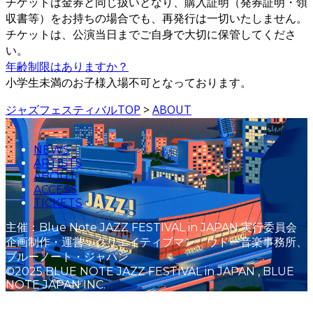
チケットは金券と同じ扱いとなり、購入証明（発券証明・領
収書等）をお持ちの場合でも、再発行は一切いたしません。
チケットは、公演当日までご自身で大切に保管してくださ
い。
年齢制限はありますか？
小学生未満のお子様入場不可となっております。
ジャズフェスティバルTOP
>
ABOUT
NEWS
ARTISTS
ABOUT
ACCESS
TICKETS
主催：Blue Note JAZZ FESTIVAL in JAPAN 実行委員会
企画制作・運営：クリエイティブマン、ウドー音楽事務所、
ブルーノート・ジャパン
©2025 BLUE NOTE JAZZ FESTIVAL in JAPAN , BLUE
NOTE JAPAN INC.