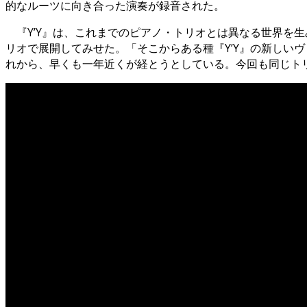
的なルーツに向き合った演奏が録音された。
『Y’Y』は、これまでのピアノ・トリオとは異なる世界を生
リオで展開してみせた。「そこからある種『Y’Y』の新しい
れから、早くも一年近くが経とうとしている。今回も同じトリ