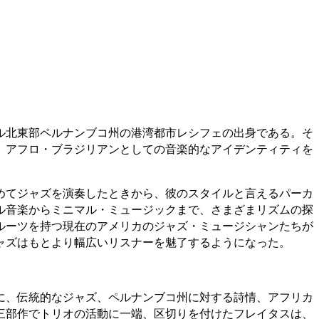
ル北東部ペルナンブコ州の港湾都市レシフェの出身である。そ
、アフロ・ブラジリアンとしての音楽的なアイデンティティを
めてジャズを演奏したときから、彼のスタイルと言えるパーカ
ル音楽からミニマル・ミュージックまで、さまざまリズムの探
ルーツを持つ現在のアメリカのジャズ・ミュージシャンたちが
ャズはもとより幅広いリスナーを魅了するようになった。
れぞれに、伝統的なジャズ、ペルナンブコ州に対する詩情、アフリカ
三部作でトリオの活動に一端、区切りを付けたフレイタスは、