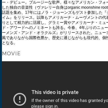
ー・デビュー。ブルージーな歌声、様々なアメリカン・フォ
した独自の音楽性（ヴァレリー自身はorganic moonshine roo
話題を集め、17年にはノラ・ジョーンズもゲスト参加した『
イム』をリリース。以降もアメリカーナ・ムーヴメントの代
りとして精力的に活躍し、グラミー賞やアメリカーナ・ミュ
ド・アワードへのノミネートも誇る。今春、4年ぶりのニュ
ーメンズ・アンド・オラクルズ』がリリースされた。ニュー
風でありながら国際色豊か、歴史に通じながらも現代的、個性
となる。
MOVIE