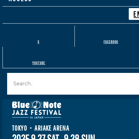
E
X
FACEBOOK
youtube
TOKYO・ARIAKE ARENA
2025 9.27 SAT., 9.28 SUN.