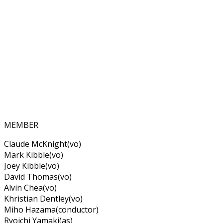
MEMBER
Claude McKnight(vo)
Mark Kibble(vo)
Joey Kibble(vo)
David Thomas(vo)
Alvin Chea(vo)
Khristian Dentley(vo)
Miho Hazama(conductor)
Ryoichi Yamaki(as)