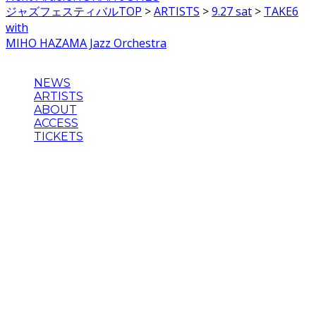
ジャズフェスティバルTOP
>
ARTISTS
>
9.27 sat
>
TAKE6
with
MIHO HAZAMA Jazz Orchestra
NEWS
ARTISTS
ABOUT
ACCESS
TICKETS
主催：Blue Note JAZZ FESTIVAL in JAPAN 実行委員会
企画制作・運営：クリエイティブマン、ウドー音楽事務所、
ブルーノート・ジャパン
©2025 BLUE NOTE JAZZ FESTIVAL in JAPAN , BLUE
NOTE JAPAN INC.