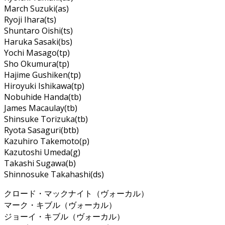
March Suzuki(as)
Ryoji Ihara(ts)
Shuntaro Oishi(ts)
Haruka Sasaki(bs)
Yochi Masago(tp)
Sho Okumura(tp)
Hajime Gushiken(tp)
Hiroyuki Ishikawa(tp)
Nobuhide Handa(tb)
James Macaulay(tb)
Shinsuke Torizuka(tb)
Ryota Sasaguri(btb)
Kazuhiro Takemoto(p)
Kazutoshi Umeda(g)
Takashi Sugawa(b)
Shinnosuke Takahashi(ds)
クロード・マックナイト（ヴォーカル）
マーク・キブル（ヴォーカル）
ジョーイ・キブル（ヴォーカル）