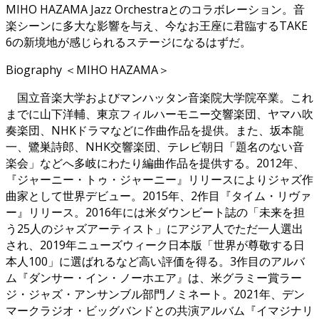
MIHO HAZAMA Jazz Orchestraとのコラボレーション。音
楽シーンに多大な影響を与え、今なお王座に君臨するTAKE
6の新境地が感じられるステージになるはずだ。
Biography ＜MIHO HAZAMA＞
国立音楽大学およびマンハッタン音楽院大学院卒業。これ
までに山下洋輔、東京フィルハーモニー交響楽団、ヤマハ吹
奏楽団、NHKドラマなどに作曲作品を提供。また、坂本龍
一、鷺巣詩郎、NHK交響楽団、テレビ朝日「題名のない音
楽会」などへ多岐にわたり編曲作品を提供する。2012年、
『ジャーニー・トゥ・ジャーニー』リリースによりジャズ作
曲家として世界デビュー。2015年、2作目『タイム・リヴァ
ー』リリース。2016年には米ダウンビート誌の「未来を担
う25人のジャズアーティスト」にアジア人でただ一人選出
され、2019年ニューズウィーク日本版「世界が尊敬する日
本人100」に選ばれるなど高い評価を得る。3作目のアルバ
ム『ダンサー・イン・ノーホエア』は、米グラミー賞ラー
ジ・ジャズ・アンサンブル部門ノミネート。2021年、デン
マークラジオ・ビッグバンドとの共演アルバム『イマジナリ