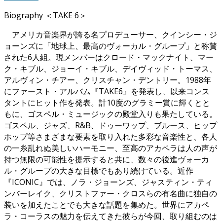
Biography ＜TAKE 6＞
アメリカ音楽界が誇る名プロデューサー、クインシー・ジ
ョーンズに「地球上、最高のヴォーカル・グループ」と称賛
された6人組。現メンバーはクロード・マックナイト、マー
ク・キブル、ジョーイ・キブル、デイヴィッド・トーマス、
アルヴィン・チアー、クリスチャン・デントリー。1988年
にファースト・アルバム『TAKE6』を発表し、以来コンス
タントにヒット作を発表。計10度のグラミー賞に輝くとと
もに、ゴスペル・ミュージックの殿堂入りも果たしている。
ゴスペル、ジャズ、R&B、ドゥーワップ、ブルース、ヒップ
ホップ等さまざまな要素を取り入れた多彩な音楽性と、各人
の一糸乱れぬ美しいハーモニー、至高のアカペラは人の声が
持つ無限の可能性を提示すると共に、数々の後進ヴォーカ
ル・グループの大きな目標でもあり続けている。近作
『ICONIC』では、ノラ・ジョーンズ、ジャスティン・ティ
ンバーレイク、クリストファー・クロスらの有名曲に独自の
装いを加えたことでも大きな話題を集めた。世界にアカペ
ラ・コーラスの魅力を伝えてきた彼らが今回、取り組むのは