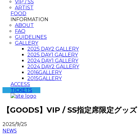
VIP / SS
ARTIST
FOOD
INFORMATION
ABOUT
FAQ
GUIDELINES
GALLERY
2025 DAY2 GALLERY
2025 DAY1 GALLERY
2024 DAY1 GALLERY
2024 DAY2 GALLERY
2016GALLERY
2015GALLERY
ACCESS
TICKETS
【GOODS】VIP / SS指定席限定グッズ
2025/9/25
NEWS