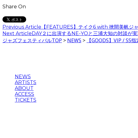
Share On
Previous Article
【FEATURES】テイク6 with 挾間美帆ジ
Next Article
DAY２に出演するNE-YOと三浦大知の対談が
ジャズフェスティバルTOP
>
NEWS
>
【GOODS】VIP / S
NEWS
ARTISTS
ABOUT
ACCESS
TICKETS
主催：Blue Note JAZZ FESTIVAL in JAPAN 実行委員会
企画制作・運営：クリエイティブマン、ウドー音楽事務所、
©2025 BLUE NOTE JAZZ FESTIVAL in JAPAN , BLUE N