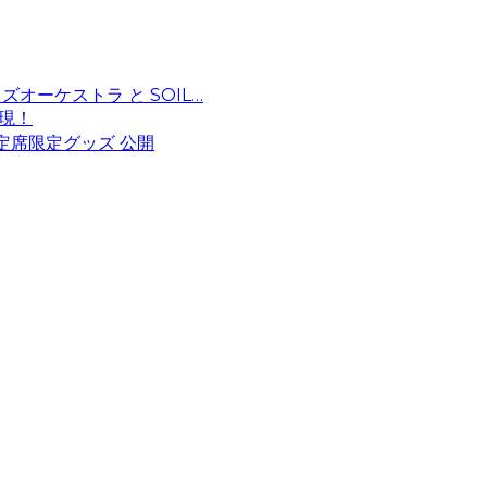
ャズオーケストラ と SOIL…
実現！
S指定席限定グッズ 公開
ブルーノート・ジャパン
OTE JAPAN INC.